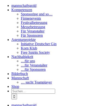
mannschaftsgold
Kompetenzen
Sponsoring und so…
Firmenevents
Festivalbetreuung
Messebetreuung
Für Veranstalter
Für Sponsoren
Agenturprojekte
Initiative Deutscher Gin
Korn Klub
Free Spirits Society
Nachhaltigkeit
…für uns
…für Veranstalter
…für Sponsoren
Bilderbuch
Mannschaft
… sucht Teamplayer
Shop
Suche
nach:
mannschaftsgold