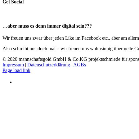
Get Social
…aber muss es denn immer digital sein???
Wir freuen uns zwar über jeden Like im Facebook etc., aber am allerme
Also schreibt uns doch mal – wir freuen uns wahnsinnig über nette G
© 2020 mannschaftsgold GmbH & Co.KG projektschmiede für sponso
Impressum
|
Datenschutzerklärung
|
AGBs
Facebook
Instagram
LinkedIn
E-
Page load link
Mail
Nach
oben