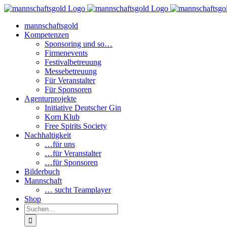
Zum
Inhalt
mannschaftsgold
springen
Kompetenzen
Sponsoring und so…
Firmenevents
Festivalbetreuung
Messebetreuung
Für Veranstalter
Für Sponsoren
Agenturprojekte
Initiative Deutscher Gin
Korn Klub
Free Spirits Society
Nachhaltigkeit
…für uns
…für Veranstalter
…für Sponsoren
Bilderbuch
Mannschaft
… sucht Teamplayer
Shop
Suche
nach: