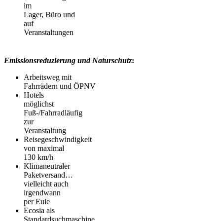
im
Lager
,
Büro
und
auf
Veranstaltungen
Emissionsreduzierung
und
Natur
schutz
:
Arbeitsweg
mi
t
Fahrrädern
und
ÖPNV
Hotels
möglichst
Fuß-/Fahrradläufig
zur
Veranstaltung
Reisegeschwindigkeit
von maximal
130 km/h
Klimaneutraler
Paketversand…
vielleicht auch
irgendwann
per Eule
Ecosia als
Standardsuchmaschine