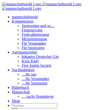
Zum
Inhalt
springen
mannschaftsgold
Kompetenzen
Sponsoring und so…
Firmenevents
Festivalbetreuung
Messebetreuung
Für Veranstalter
Für Sponsoren
Agenturprojekte
Initiative Deutscher Gin
Korn Klub
Free Spirits Society
Nachhaltigkeit
…für uns
…für Veranstalter
…für Sponsoren
Bilderbuch
Mannschaft
… sucht Teamplayer
Shop
Suche
nach: