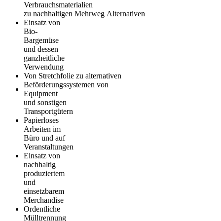
Verbrauchsmaterialien
zu
nachhaltigen
Mehrweg A
lternativen
Einsatz von
Bio-
Bargemüse
und dessen
ganzheitliche
Verwendung
Von
Stretchfolie
zu
alternativen
Beförderungssystemen
von
Equipment
und sonstigen
Transportgütern
Papierloses
Arbeiten im
Büro
und auf
Veranstaltungen
Einsatz von
nachhaltig
produziertem
und
einsetzbarem
Merchandise
Ordentliche
Mülltrennung