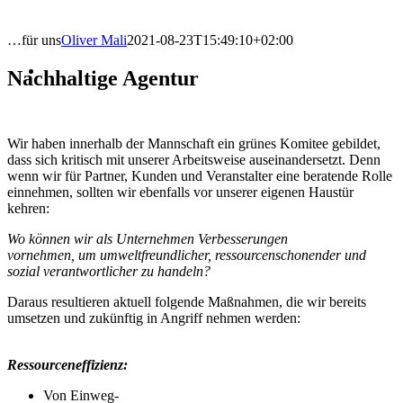
…für uns
Oliver Mali
2021-08-23T15:49:10+02:00
Nachhaltige Agentur
Wir haben innerhalb
der
Mannschaft
ein grünes Komitee gebildet,
dass sich kritisch mit unserer Arbeitsweise auseinandersetzt. Denn
wenn
wir für Partner, Kunden und Veranstalter eine beratende Rolle
einnehmen, sollten wir ebenfalls vor unserer eigenen Haustür
kehren:
Wo können wir als Unternehmen Verbesserungen
vornehmen,
u
m
umweltfreundlicher
,
ressourcenschonender
und
sozial
verantwortlich
er
zu
handeln?
Daraus resultieren aktuell folgende Maßnahmen, die wir bereits
u
msetzen
und zukünftig in Angriff nehmen
werden
:
Ressourceneffizienz:
Von Einweg-