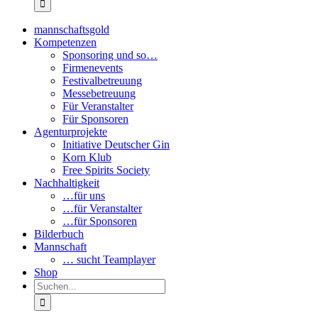
mannschaftsgold
Kompetenzen
Sponsoring und so…
Firmenevents
Festivalbetreuung
Messebetreuung
Für Veranstalter
Für Sponsoren
Agenturprojekte
Initiative Deutscher Gin
Korn Klub
Free Spirits Society
Nachhaltigkeit
…für uns
…für Veranstalter
…für Sponsoren
Bilderbuch
Mannschaft
… sucht Teamplayer
Shop
Suche
nach: