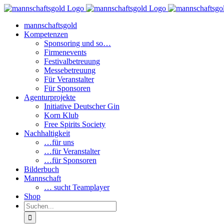
Zum
Inhalt
mannschaftsgold
springen
Kompetenzen
Sponsoring und so…
Firmenevents
Festivalbetreuung
Messebetreuung
Für Veranstalter
Für Sponsoren
Agenturprojekte
Initiative Deutscher Gin
Korn Klub
Free Spirits Society
Nachhaltigkeit
…für uns
…für Veranstalter
…für Sponsoren
Bilderbuch
Mannschaft
… sucht Teamplayer
Shop
Suche
nach: