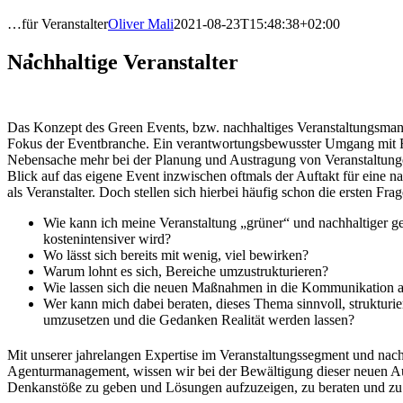
…für Veranstalter
Oliver Mali
2021-08-23T15:48:38+02:00
Nachhaltige Veranstalter
Das Konzept des Green Events, bzw. nachhaltiges Veranstaltungsma
Fokus der Eventbranche. Ein verantwortungsbewusster Umgang mit Re
Nebensache mehr bei der Planung und Austragung von Veranstaltun
Blick auf das eigene Event inzwischen oftmals der Auftakt für eine na
als Veranstalter. Doch stellen sich hierbei häufig schon die ersten Frag
Wie kann ich meine Veranstaltung „grüner“ und nachhaltiger ges
kostenintensiver wird?
Wo lässt sich bereits mit wenig, viel bewirken?
Warum lohnt es sich, Bereiche umzustrukturieren?
Wie lassen sich die neuen Maßnahmen in die Kommunikation
Wer kann mich dabei beraten, dieses Thema sinnvoll, strukturi
umzusetzen und die Gedanken Realität werden lassen?
Mit unserer jahrelangen Expertise im Veranstaltungssegment und nac
Agenturmanagement, wissen wir bei der Bewältigung dieser neuen A
Denkanstöße zu geben und Lösungen aufzuzeigen, zu beraten und zu 