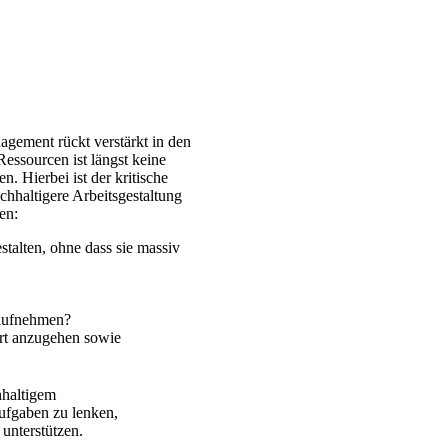
nagement rückt
verstärkt
in den
ssourcen ist längst keine
gen.
Hierbei ist der kritische
chhaltigere Arbeitsgestaltung
en:
talten, ohne dass sie massiv
 aufnehmen?
ert anzugehen sowie
hhaltigem
ufgaben zu lenken,
unterstützen.