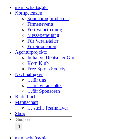
mannschaftsgold
Kompetenzen
Sponsoring und so…
Firmenevents
Festivalbetreuung
Messebetreuung
Für Veranstalter
Für Sponsoren
Agenturprojekte
Initiative Deutscher Gin
Korn Klub
Free Spirits Society
Nachhaltigkeit
…für uns
…für Veranstalter
…für Sponsoren
Bilderbuch
Mannschaft
… sucht Teamplayer
Shop
Suche
nach:
mannschaftsgold