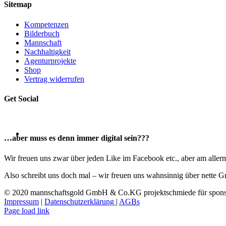
Sitemap
Kompetenzen
Bilderbuch
Mannschaft
Nachhaltigkeit
Agenturprojekte
Shop
Vertrag widerrufen
Get Social
…aber muss es denn immer digital sein???
Wir freuen uns zwar über jeden Like im Facebook etc., aber am allerme
Also schreibt uns doch mal – wir freuen uns wahnsinnig über nette G
© 2020 mannschaftsgold GmbH & Co.KG projektschmiede für sponso
Impressum
|
Datenschutzerklärung
|
AGBs
Facebook
Instagram
LinkedIn
E-
Page load link
Mail
Nach