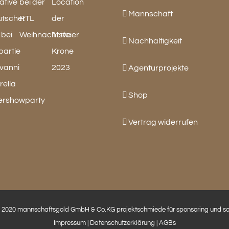
Mannschaft
Nachhaltigkeit
Agenturprojekte
Shop
Vertrag widerrufen
 2020 mannschaftsgold GmbH & Co.KG projektschmiede für sponsoring und so.
Impressum
|
Datenschutzerklärung
|
AGBs