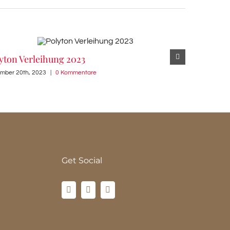
yton Verleihung 2023
European 
mber 20th, 2023
|
0 Kommentare
Dezember 15th
Get Social