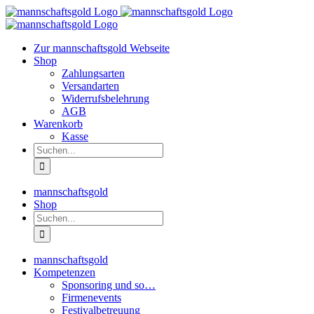
Zum
Inhalt
springen
Zur mannschaftsgold Webseite
Shop
Zahlungsarten
Versandarten
Widerrufsbelehrung
AGB
Warenkorb
Kasse
Suche
nach:
mannschaftsgold
Shop
Suche
nach:
mannschaftsgold
Kompetenzen
Sponsoring und so…
Firmenevents
Festivalbetreuung