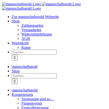
Zum
Inhalt
springen
Zur mannschaftsgold Webseite
Shop
Zahlungsarten
Versandarten
Widerrufsbelehrung
AGB
Warenkorb
Kasse
Suche
nach:
mannschaftsgold
Shop
Suche
nach:
mannschaftsgold
Kompetenzen
Sponsoring und so…
Firmenevents
Festivalbetreuung