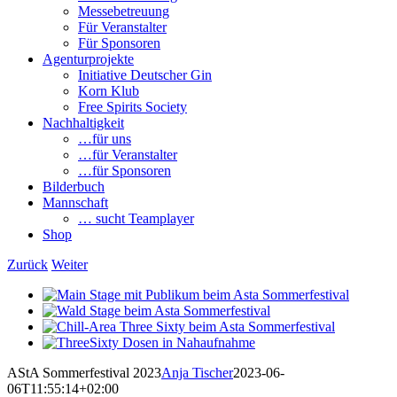
Messebetreuung
Für Veranstalter
Für Sponsoren
Agenturprojekte
Initiative Deutscher Gin
Korn Klub
Free Spirits Society
Nachhaltigkeit
…für uns
…für Veranstalter
…für Sponsoren
Bilderbuch
Mannschaft
… sucht Teamplayer
Shop
Zurück
Weiter
View
Larger
View
Image
Larger
View
Image
Larger
View
Image
Larger
AStA Sommerfestival 2023
Anja Tischer
2023-06-
Image
06T11:55:14+02:00