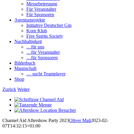
Messebetreuung
Für Veranstalter
Für Sponsoren
Agenturprojekte
Initiative Deutscher Gin
Korn Klub
Free Spirits Society
Nachhaltigkeit
…für uns
…für Veranstalter
…für Sponsoren
Bilderbuch
Mannschaft
… sucht Teamplayer
Shop
Zurück
Weiter
View
Larger
View
Image
Larger
View
Image
Larger
Channel Aid Aftershow Party 2023
Oliver Mali
2023-02-
Image
07T14:32:15+01:00