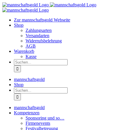
Zum
Inhalt
springen
Zur mannschaftsgold Webseite
Shop
Zahlungsarten
Versandarten
Widerrufsbelehrung
AGB
Warenkorb
Kasse
Suche
nach:
mannschaftsgold
Shop
Suche
nach:
mannschaftsgold
Kompetenzen
Sponsoring und so…
Firmenevents
Festivalbetreuung