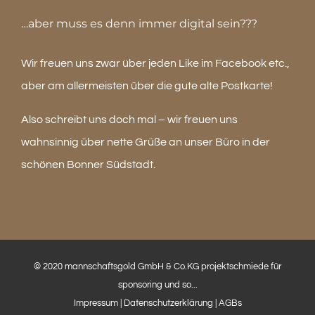
…aber muss es denn immer digital sein???
Wir freuen uns zwar über jeden Like im Facebook etc.,
aber am allermeisten über die gute alte Postkarte!
Also schreibt uns doch mal – wir freuen uns
wahnsinnig über nette Grüße an unser Büro in der
schönen Bonner Südstadt.
© 2020 mannschaftsgold GmbH & Co.KG projektschmiede für
sponsoring und so...
Impressum
|
Datenschutzerklärung
|
AGBs