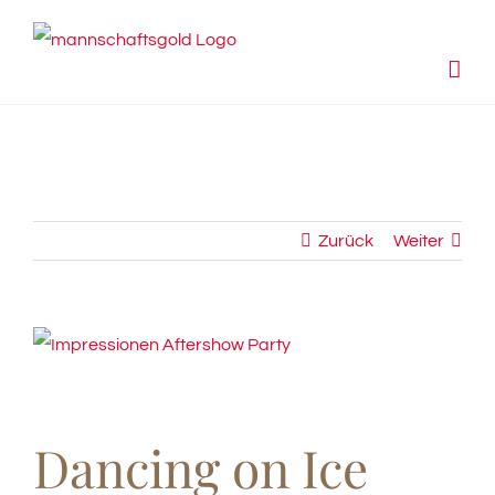
Zum
Inhalt
springen
Zurück
Weiter
View
Larger
Image
Dancing on Ice