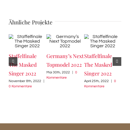
Ähnliche Projekte
Kan
Staffelfinale
Germany’s Next
Staffelfinale
202
The Masked
Topmodel 2022
The Masked
Sept
Singer 2022
Singer 2022
Mai 30th, 2022
|
0
|
0
Kommentare
November 8th, 2022
|
April 25th, 2022
|
0
0 Kommentare
Kommentare