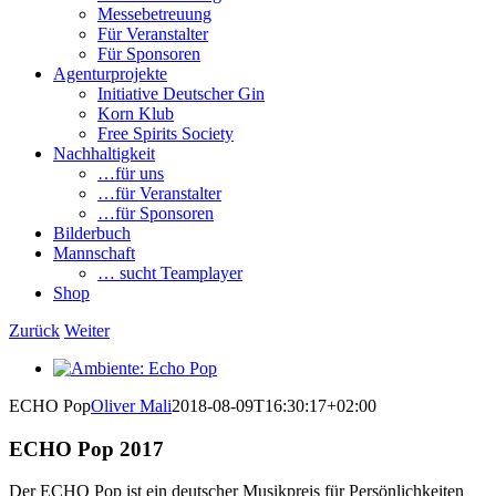
Messebetreuung
Für Veranstalter
Für Sponsoren
Agenturprojekte
Initiative Deutscher Gin
Korn Klub
Free Spirits Society
Nachhaltigkeit
…für uns
…für Veranstalter
…für Sponsoren
Bilderbuch
Mannschaft
… sucht Teamplayer
Shop
Zurück
Weiter
View
Larger
ECHO Pop
Oliver Mali
2018-08-09T16:30:17+02:00
Image
ECHO Pop 2017
D
er ECHO Pop ist ein deutscher Musikpreis für Persönlichkeiten