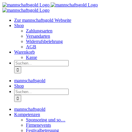
Zum
Inhalt
springen
Zur mannschaftsgold Webseite
Shop
Zahlungsarten
Versandarten
Widerrufsbelehrung
AGB
Warenkorb
Kasse
Suche
nach:
mannschaftsgold
Shop
Suche
nach:
mannschaftsgold
Kompetenzen
Sponsoring und so…
Firmenevents
Festivalbetreuung