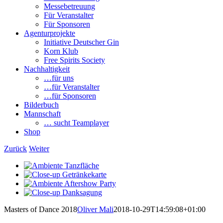
Messebetreuung
Für Veranstalter
Für Sponsoren
Agenturprojekte
Initiative Deutscher Gin
Korn Klub
Free Spirits Society
Nachhaltigkeit
…für uns
…für Veranstalter
…für Sponsoren
Bilderbuch
Mannschaft
… sucht Teamplayer
Shop
Zurück
Weiter
View
Larger
View
Image
Larger
View
Image
Larger
View
Image
Larger
Masters of Dance 2018
Oliver Mali
2018-10-29T14:59:08+01:00
Image