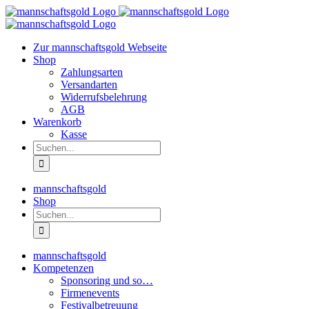
Zum
Inhalt
springen
Zur mannschaftsgold Webseite
Shop
Zahlungsarten
Versandarten
Widerrufsbelehrung
AGB
Warenkorb
Kasse
Suche
nach:
mannschaftsgold
Shop
Suche
nach:
mannschaftsgold
Kompetenzen
Sponsoring und so…
Firmenevents
Festivalbetreuung