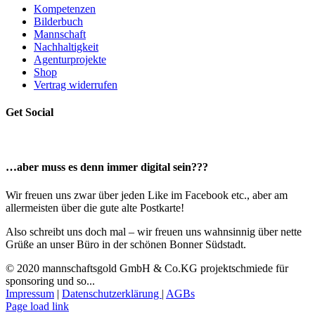
Kompetenzen
Bilderbuch
Mannschaft
Nachhaltigkeit
Agenturprojekte
Shop
Vertrag widerrufen
Get Social
…aber muss es denn immer digital sein???
Wir freuen uns zwar über jeden Like im Facebook etc., aber am
allermeisten über die gute alte Postkarte!
Also schreibt uns doch mal – wir freuen uns wahnsinnig über nette
Grüße an unser Büro in der schönen Bonner Südstadt.
© 2020 mannschaftsgold GmbH & Co.KG projektschmiede für
sponsoring und so...
Impressum
|
Datenschutzerklärung
|
AGBs
Facebook
Instagram
LinkedIn
E-
Page load link