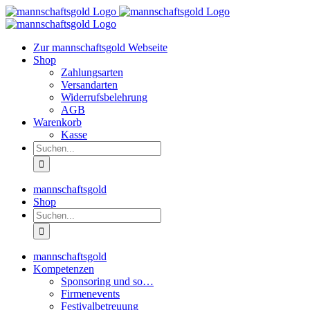
Zum
Inhalt
springen
Zur mannschaftsgold Webseite
Shop
Zahlungsarten
Versandarten
Widerrufsbelehrung
AGB
Warenkorb
Kasse
Suche
nach:
mannschaftsgold
Shop
Suche
nach:
mannschaftsgold
Kompetenzen
Sponsoring und so…
Firmenevents
Festivalbetreuung