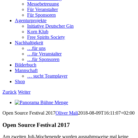
Messebetreuung
Für Veranstalter
Für Sponsoren
Agenturprojekte
Initiative Deutscher Gin
Korn Klub
Free Spirits Society
Nachhaltigkeit
…für uns
…für Veranstalter
…für Sponsoren
Bilderbuch
Mannschaft
… sucht Teamplayer
Shop
Zurück
Weiter
View
Larger
Open Source Festival 2017
Oliver Mali
2018-08-09T16:11:07+02:00
Image
Open Source Festival 2017
A
m zweiten Juli-Wochenende wurden ausnahmsweise mal keine