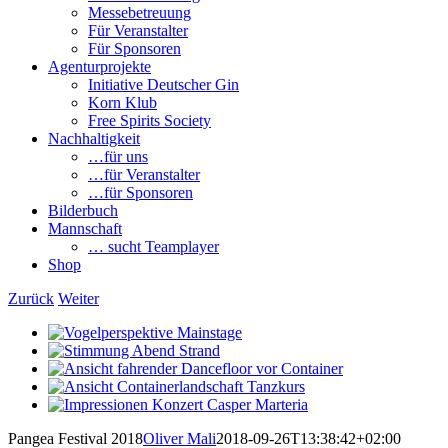
Messebetreuung
Für Veranstalter
Für Sponsoren
Agenturprojekte
Initiative Deutscher Gin
Korn Klub
Free Spirits Society
Nachhaltigkeit
…für uns
…für Veranstalter
…für Sponsoren
Bilderbuch
Mannschaft
… sucht Teamplayer
Shop
Zurück
Weiter
View
Larger
View
Image
Larger
View
Image
Larger
View
Image
Larger
View
Image
Larger
Pangea Festival 2018
Oliver Mali
2018-09-26T13:38:42+02:00
Image