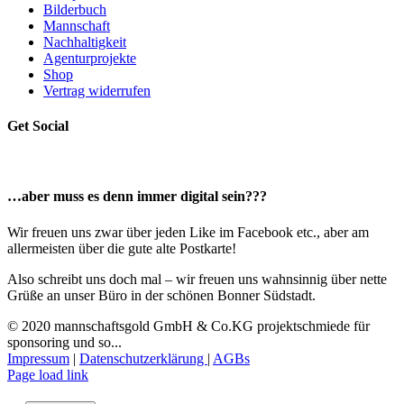
Bilderbuch
Mannschaft
Nachhaltigkeit
Agenturprojekte
Shop
Vertrag widerrufen
Get Social
…aber muss es denn immer digital sein???
Wir freuen uns zwar über jeden Like im Facebook etc., aber am
allermeisten über die gute alte Postkarte!
Also schreibt uns doch mal – wir freuen uns wahnsinnig über nette
Grüße an unser Büro in der schönen Bonner Südstadt.
© 2020 mannschaftsgold GmbH & Co.KG projektschmiede für
sponsoring und so...
Impressum
|
Datenschutzerklärung
|
AGBs
Facebook
Instagram
LinkedIn
E-
Page load link
Mail