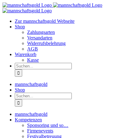
Zum
Inhalt
springen
Zur mannschaftsgold Webseite
Shop
Zahlungsarten
Versandarten
Widerrufsbelehrung
AGB
Warenkorb
Kasse
Suche
nach:
mannschaftsgold
Shop
Suche
nach:
mannschaftsgold
Kompetenzen
Sponsoring und so…
Firmenevents
Festivalbetreuung