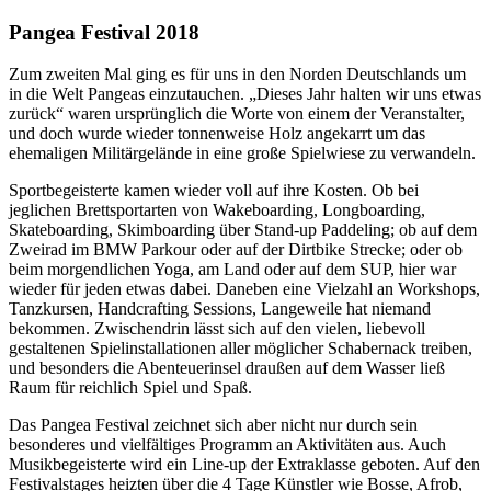
Pangea Festival 2018
Z
um zweiten Mal ging es für uns in den Norden Deutschlands um
in die Welt Pangeas einzutauchen. „Dieses Jahr halten wir uns etwas
zurück“ waren ursprünglich die Worte von einem der Veranstalter,
und doch wurde wieder tonnenweise Holz angekarrt um das
ehemaligen Militärgelände in eine große Spielwiese zu verwandeln.
Sportbegeisterte kamen wieder voll auf ihre Kosten. Ob bei
jeglichen Brettsportarten von Wakeboarding, Longboarding,
Skateboarding, Skimboarding über Stand-up Paddeling; ob auf dem
Zweirad im BMW Parkour oder auf der Dirtbike Strecke; oder ob
beim morgendlichen Yoga, am Land oder auf dem SUP, hier war
wieder für jeden etwas dabei. Daneben eine Vielzahl an Workshops,
Tanzkursen, Handcrafting Sessions, Langeweile hat niemand
bekommen. Zwischendrin lässt sich auf den vielen, liebevoll
gestaltenen Spielinstallationen aller möglicher Schabernack treiben,
und besonders die Abenteuerinsel draußen auf dem Wasser ließ
Raum für reichlich Spiel und Spaß.
Das Pangea Festival zeichnet sich aber nicht nur durch sein
besonderes und vielfältiges Programm an Aktivitäten aus. Auch
Musikbegeisterte wird ein Line-up der Extraklasse geboten. Auf den
Festivalstages heizten über die 4 Tage Künstler wie Bosse, Afrob,