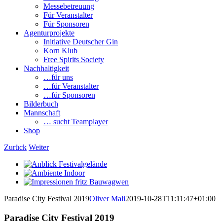
Messebetreuung
Für Veranstalter
Für Sponsoren
Agenturprojekte
Initiative Deutscher Gin
Korn Klub
Free Spirits Society
Nachhaltigkeit
…für uns
…für Veranstalter
…für Sponsoren
Bilderbuch
Mannschaft
… sucht Teamplayer
Shop
Zurück
Weiter
View
Larger
View
Image
Larger
View
Image
Larger
Paradise City Festival 2019
Oliver Mali
2019-10-28T11:11:47+01:00
Image
Paradise City Festival 2019