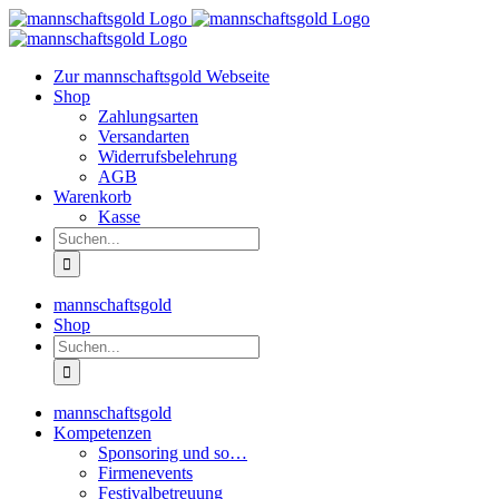
Zum
Inhalt
springen
Zur mannschaftsgold Webseite
Shop
Zahlungsarten
Versandarten
Widerrufsbelehrung
AGB
Warenkorb
Kasse
Suche
nach:
mannschaftsgold
Shop
Suche
nach:
mannschaftsgold
Kompetenzen
Sponsoring und so…
Firmenevents
Festivalbetreuung