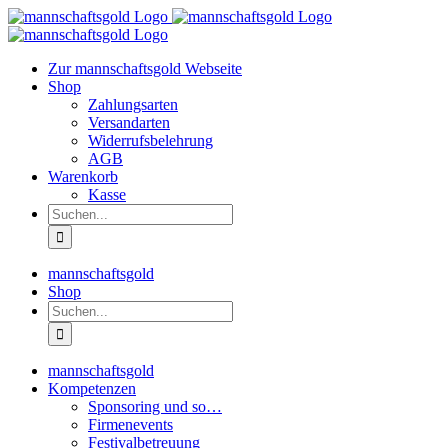
Zum
Inhalt
springen
Zur mannschaftsgold Webseite
Shop
Zahlungsarten
Versandarten
Widerrufsbelehrung
AGB
Warenkorb
Kasse
Suche
nach:
mannschaftsgold
Shop
Suche
nach:
mannschaftsgold
Kompetenzen
Sponsoring und so…
Firmenevents
Festivalbetreuung