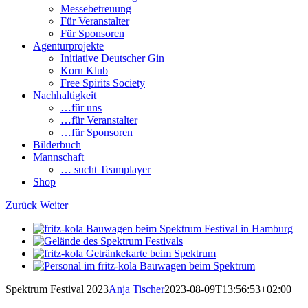
Messebetreuung
Für Veranstalter
Für Sponsoren
Agenturprojekte
Initiative Deutscher Gin
Korn Klub
Free Spirits Society
Nachhaltigkeit
…für uns
…für Veranstalter
…für Sponsoren
Bilderbuch
Mannschaft
… sucht Teamplayer
Shop
Zurück
Weiter
View
Larger
View
Image
Larger
View
Image
Larger
View
Image
Larger
Spektrum Festival 2023
Anja Tischer
2023-08-09T13:56:53+02:00
Image