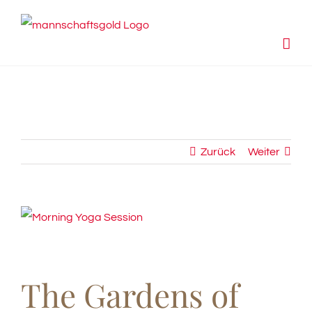
Zum
Inhalt
springen
Zurück
Weiter
View
Larger
Image
The Gardens of