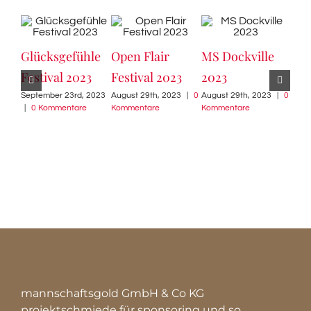
Glücksgefühle
Open Flair
MS Dockville
Mil
Festival 2023
Festival 2023
2023
Gal
September 23rd, 2023
August 29th, 2023
|
0
August 29th, 2023
|
0
202
|
0 Kommentare
Kommentare
Kommentare
Augu
Komm
mannschaftsgold GmbH & Co KG
projektschmiede für sponsoring und so…