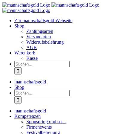
Zum
Inhalt
springen
Zur mannschaftsgold Webseite
Shop
Zahlungsarten
Versandarten
Widerrufsbelehrung
AGB
Warenkorb
Kasse
Suche
nach:
mannschaftsgold
Shop
Suche
nach:
mannschaftsgold
Kompetenzen
Sponsoring und so…
Firmenevents
Festivalbetreuung