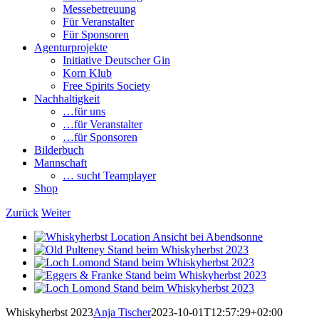
Messebetreuung
Für Veranstalter
Für Sponsoren
Agenturprojekte
Initiative Deutscher Gin
Korn Klub
Free Spirits Society
Nachhaltigkeit
…für uns
…für Veranstalter
…für Sponsoren
Bilderbuch
Mannschaft
… sucht Teamplayer
Shop
Zurück
Weiter
View
Larger
View
Image
Larger
View
Image
Larger
View
Image
Larger
View
Image
Larger
Whiskyherbst 2023
Anja Tischer
2023-10-01T12:57:29+02:00
Image