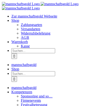
Zum
Inhalt
springen
Zur mannschaftsgold Webseite
Shop
Zahlungsarten
Versandarten
Widerrufsbelehrung
AGB
Warenkorb
Kasse
Suche
nach:
mannschaftsgold
Shop
Suche
nach:
mannschaftsgold
Kompetenzen
Sponsoring und so…
Firmenevents
Festivalbetreuung