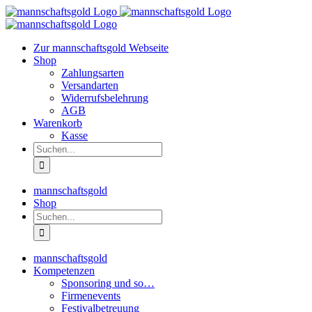
Zum
Inhalt
springen
Zur mannschaftsgold Webseite
Shop
Zahlungsarten
Versandarten
Widerrufsbelehrung
AGB
Warenkorb
Kasse
Suche
nach:
mannschaftsgold
Shop
Suche
nach:
mannschaftsgold
Kompetenzen
Sponsoring und so…
Firmenevents
Festivalbetreuung