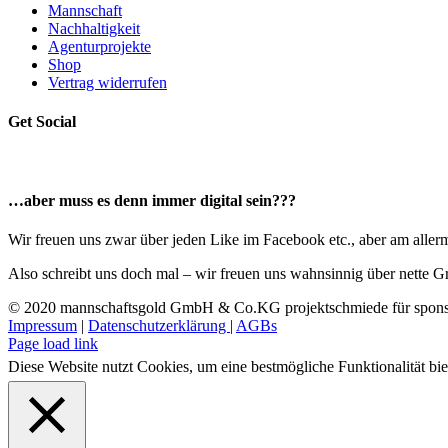
Mannschaft
Nachhaltigkeit
Agenturprojekte
Shop
Vertrag widerrufen
Get Social
…aber muss es denn immer digital sein???
Wir freuen uns zwar über jeden Like im Facebook etc., aber am allerme
Also schreibt uns doch mal – wir freuen uns wahnsinnig über nette G
© 2020 mannschaftsgold GmbH & Co.KG projektschmiede für sponso
Impressum
|
Datenschutzerklärung
|
AGBs
Facebook
Instagram
LinkedIn
E-
Page load link
Mail
Diese Website nutzt Cookies, um eine bestmögliche Funktionalität bi