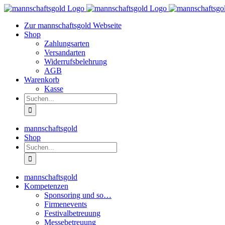
Zum
Inhalt
Zur mannschaftsgold Webseite
springen
Shop
Zahlungsarten
Versandarten
Widerrufsbelehrung
AGB
Warenkorb
Kasse
Suche
nach:
mannschaftsgold
Shop
Suche
nach:
mannschaftsgold
Kompetenzen
Sponsoring und so…
Firmenevents
Festivalbetreuung
Messebetreuung