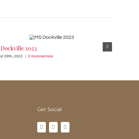
Dockville 2023
Millerntor
st 29th, 2023
|
0 Kommentare
August 21st, 2
Get Social