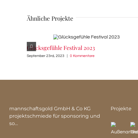
Ähnliche Projekte
Glücksgefühle Festival 2023
September 23rd, 2023
|
0 Kommentare
mannschaftsgold GmbH & Co KG
Projekte
projektschmiede für sponsoring und
so…