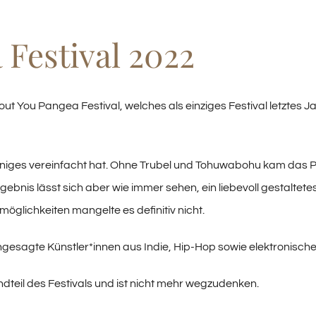
Festival 2022
bout You Pangea Festival, welches als einziges Festival letztes
einiges vereinfacht hat. Ohne Trubel und Tohuwabohu kam das P
nis lässt sich aber wie immer sehen, ein liebevoll gestaltetes 
öglichkeiten mangelte es definitiv nicht.
esagte Künstler*innen aus Indie, Hip-Hop sowie elektronisch
andteil des Festivals und ist nicht mehr wegzudenken.