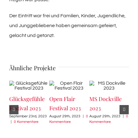
Der Eintritt war frei und Familien, Kinder, Jugendliche,
und Junggebliebene haben gemeinsam gefeiert,
gelacht und getanzt.
Ähnliche Projekte
Glücksgefühle
Open Flair
MS Dockville
Mil
Festival 2023
Festival 2023
2023
Gal
September 23rd, 2023
August 29th, 2023
|
0
August 29th, 2023
|
0
202
|
0 Kommentare
Kommentare
Kommentare
Augu
Komm