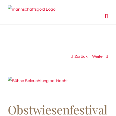
Zum
Inhalt
springen
Zurück
Weiter
View
Larger
Image
Obstwiesenfestival