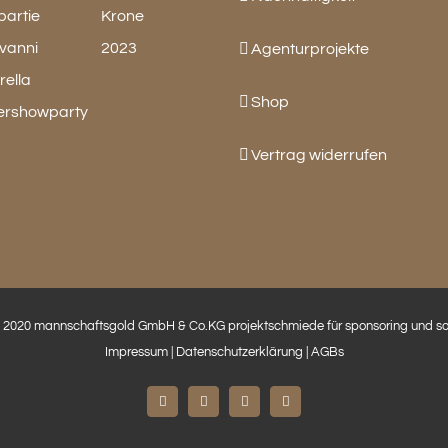
Agenturprojekte
Shop
Vertrag widerrufen
 2020 mannschaftsgold GmbH & Co.KG projektschmiede für sponsoring und so.
Impressum
|
Datenschutzerklärung
|
AGBs
Facebook
Instagram
LinkedIn
E-
Mail