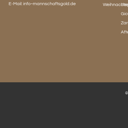
E-Mail:
info~mannschaftsgold.de
©