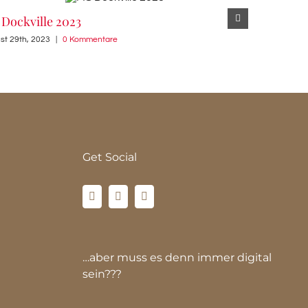
Dockville 2023
Millerntor
st 29th, 2023
|
0 Kommentare
August 21st, 2
Get Social
…aber muss es denn immer digital
sein???