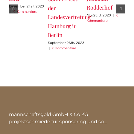
Rodderhof
20
Dezember 21st, 2023
der
|
0 Kommentare
Mai 23rd, 2023
|
0
Deze
Landesvertretung
Kommentare
|
0
Hamburg in
Berlin
September 26th, 2023
|
0 Kommentare
mannschaftsgold GmbH & Co KG
projektschmiede für sponsoring und so…