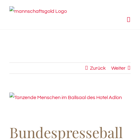
Zum
Inhalt
springen
Zurück
Weiter
View
Larger
Image
Bundespresseball