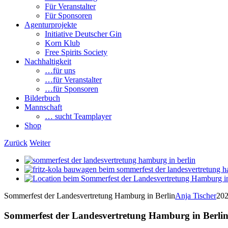
Für Veranstalter
Für Sponsoren
Agenturprojekte
Initiative Deutscher Gin
Korn Klub
Free Spirits Society
Nachhaltigkeit
…für uns
…für Veranstalter
…für Sponsoren
Bilderbuch
Mannschaft
… sucht Teamplayer
Shop
Zurück
Weiter
View
Larger
View
Image
Larger
View
Image
Larger
Sommerfest der Landesvertretung Hamburg in Berlin
Anja Tischer
202
Image
Sommerfest der Landesvertretung Hamburg in Berli