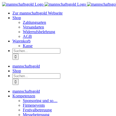
Zum
Inhalt
Zur mannschaftsgold Webseite
springen
Shop
Zahlungsarten
Versandarten
Widerrufsbelehrung
AGB
Warenkorb
Kasse
Suche
nach:
mannschaftsgold
Shop
Suche
nach:
mannschaftsgold
Kompetenzen
Sponsoring und so…
Firmenevents
Festivalbetreuung
Messebetreuung