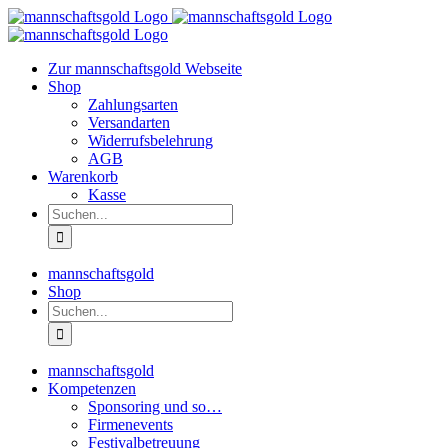
Zum
Inhalt
springen
Zur mannschaftsgold Webseite
Shop
Zahlungsarten
Versandarten
Widerrufsbelehrung
AGB
Warenkorb
Kasse
Suche
nach:
mannschaftsgold
Shop
Suche
nach:
mannschaftsgold
Kompetenzen
Sponsoring und so…
Firmenevents
Festivalbetreuung