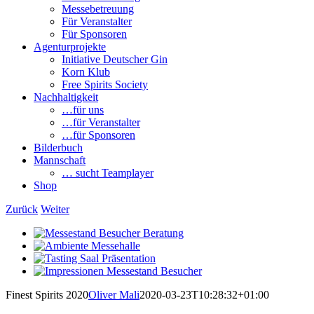
Messebetreuung
Für Veranstalter
Für Sponsoren
Agenturprojekte
Initiative Deutscher Gin
Korn Klub
Free Spirits Society
Nachhaltigkeit
…für uns
…für Veranstalter
…für Sponsoren
Bilderbuch
Mannschaft
… sucht Teamplayer
Shop
Zurück
Weiter
View
Larger
View
Image
Larger
View
Image
Larger
View
Image
Larger
Finest Spirits 2020
Oliver Mali
2020-03-23T10:28:32+01:00
Image