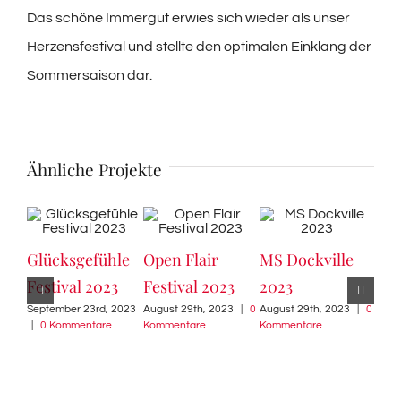
Das schöne Immergut erwies sich wieder als unser
Herzensfestival und stellte den optimalen Einklang der
Sommersaison dar.
Ähnliche Projekte
Glücksgefühle
Open Flair
MS Dockville
Mil
Festival 2023
Festival 2023
2023
Gal
September 23rd, 2023
August 29th, 2023
|
0
August 29th, 2023
|
0
202
|
0 Kommentare
Kommentare
Kommentare
Augu
Komm