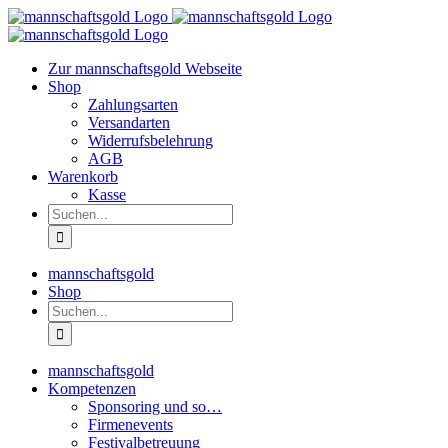
Zum
Inhalt
springen
Zur mannschaftsgold Webseite
Shop
Zahlungsarten
Versandarten
Widerrufsbelehrung
AGB
Warenkorb
Kasse
Suche
nach:
mannschaftsgold
Shop
Suche
nach:
mannschaftsgold
Kompetenzen
Sponsoring und so…
Firmenevents
Festivalbetreuung