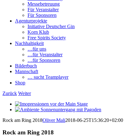
Messebetreuung
Für Veranstalter
Für Sponsoren
Agenturprojekte
Initiative Deutscher Gin
Korn Klub
Free Spirits Society
Nachhaltigkeit
…für uns
…für Veranstalter
…für Sponsoren
Bilderbuch
Mannschaft
… sucht Teamplayer
Shop
Zurück
Weiter
View
Larger
View
Image
Larger
Rock am Ring 2018
Oliver Mali
2018-06-25T15:36:20+02:00
Image
Rock am Ring 2018