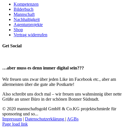
Kompetenzen
Bilderbuch
Mannschaft
Nachhaltigkeit
Agenturprojekte
Shop
Vertrag widerrufen
Get Social
…aber muss es denn immer digital sein???
Wir freuen uns zwar über jeden Like im Facebook etc., aber am
allermeisten über die gute alte Postkarte!
Also schreibt uns doch mal – wir freuen uns wahnsinnig über nette
Grüße an unser Büro in der schönen Bonner Südstadt.
© 2020 mannschaftsgold GmbH & Co.KG projektschmiede für
sponsoring und so...
Impressum
|
Datenschutzerklärung
|
AGBs
Facebook
Instagram
LinkedIn
E-
Page load link