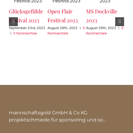
Glücksgefühle
Open Flair
MS Dockville
Mil
Festival 2023
Festival 2023
2023
Gal
September 23rd, 2023
August 29th, 2023
|
0
August 29th, 2023
|
0
202
|
0 Kommentare
Kommentare
Kommentare
Augu
Komm
mannschaftsgold GmbH & Co KG
projektschmiede für sponsoring und so…