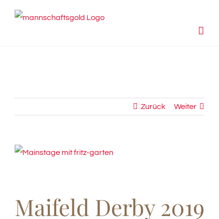
Zum
Inhalt
springen
Zurück
Weiter
View
Larger
Image
Maifeld Derby 2019