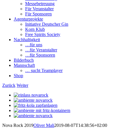
Messebetreuung
Für Veranstalter
Für Sponsoren
Agenturprojekte
Initiative Deutscher Gin
Korn Klub
Free Spirits Society
Nachhaltigkeit
…für uns
…für Veranstalter
…für Sponsoren
Bilderbuch
Mannschaft
… sucht Teamplayer
Shop
Zurück
Weiter
View
Larger
View
Image
Larger
View
Image
Larger
View
Image
Larger
View
Image
Larger
Nova Rock 2019
Oliver Mali
2019-08-07T14:38:56+02:00
Image