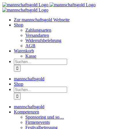
Zum
Inhalt
springen
Zur mannschaftsgold Webseite
Shop
Zahlungsarten
Versandarten
Widerrufsbelehrung
AGB
Warenkorb
Kasse
Suche
nach:
mannschaftsgold
Shop
Suche
nach:
mannschaftsgold
Kompetenzen
Sponsoring und so…
Firmenevents
Festivalbetreuung