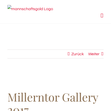
Zum
Inhalt
springen
Zurück
Weiter
View
Larger
Millerntor Gallery
Image
2017