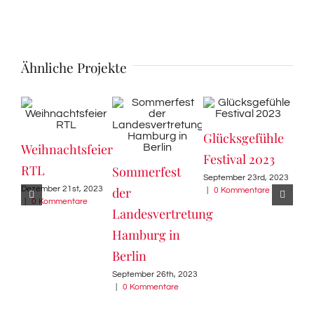
Ähnliche Projekte
Glücksgefühle
Ope
Weihnachtsfeier
Festival 2023
Fes
RTL
Sommerfest
September 23rd, 2023
Augu
Dezember 21st, 2023
der
|
0 Kommentare
Komm
|
0 Kommentare
Landesvertretung
Hamburg in
Berlin
September 26th, 2023
|
0 Kommentare