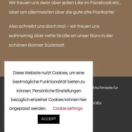
Wir freuen uns zwar über jeden Like im Facebook etc.,
aber am allermeisten über die gute alte Postkarte!
Also schreibt uns doch mal – wir freuen uns
wahnsinnig über nette Grüße an unser Büro in der
schönen Bonner Südstadt.
Diese Website nutzt Cookies, um eine
bestmögliche Funktionalität bieten zu
© 2020 mannschaftsgold GmbH & Co.KG projektschmiede für
können. Persönliche Einstellungen
sponsoring und so...
bezüglich einzelner Cookies können hier
Impressum
|
Datenschutzerklärung
|
AGBs
angepasst werden.
Cookie settings
ACCEPT
Facebook
Instagram
LinkedIn
E-
Mail