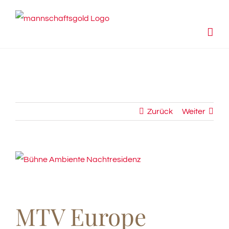
Zum
Inhalt
springen
Zurück
Weiter
View
Larger
Image
MTV Europe