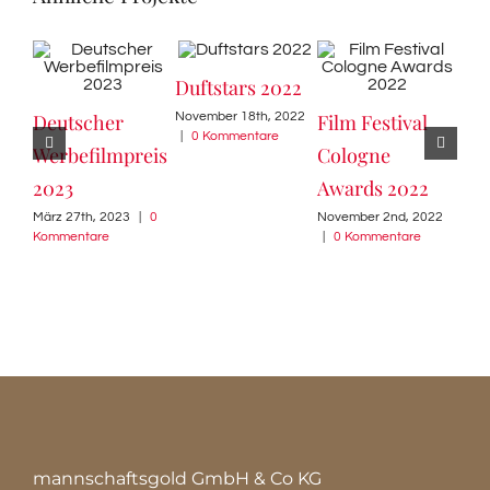
Duftstars 2022
Fir
November 18th, 2022
Deutscher
Film Festival
Aw
|
0 Kommentare
Werbefilmpreis
Cologne
Sept
2023
Awards 2022
|
0
März 27th, 2023
|
0
November 2nd, 2022
Kommentare
|
0 Kommentare
mannschaftsgold GmbH & Co KG