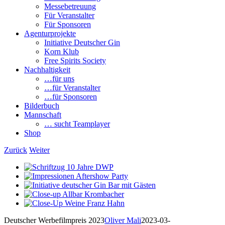
Messebetreuung
Für Veranstalter
Für Sponsoren
Agenturprojekte
Initiative Deutscher Gin
Korn Klub
Free Spirits Society
Nachhaltigkeit
…für uns
…für Veranstalter
…für Sponsoren
Bilderbuch
Mannschaft
… sucht Teamplayer
Shop
Zurück
Weiter
View
Larger
View
Image
Larger
View
Image
Larger
View
Image
Larger
View
Image
Larger
Deutscher Werbefilmpreis 2023
Oliver Mali
2023-03-
Image