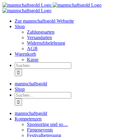
Zum
Inhalt
springen
Zur mannschaftsgold Webseite
Shop
Zahlungsarten
Versandarten
Widerrufsbelehrung
AGB
Warenkorb
Kasse
Suche
nach:
mannschaftsgold
Shop
Suche
nach:
mannschaftsgold
Kompetenzen
Sponsoring und so…
Firmenevents
Festivalbetreuung