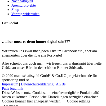
Nachhaltigkeit
Agenturprojekte
Shop
Vertrag widerrufen
Get Social
…aber muss es denn immer digital sein???
Wir freuen uns zwar über jeden Like im Facebook etc., aber am
allermeisten über die gute alte Postkarte!
Also schreibt uns doch mal – wir freuen uns wahnsinnig über nette
Grüße an unser Büro in der schönen Bonner Südstadt.
© 2020 mannschaftsgold GmbH & Co.KG projektschmiede für
sponsoring und so...
Impressum
|
Datenschutzerklärung
|
AGBs
Facebook
Instagram
LinkedIn
E-
Page load link
Mail
Diese Website nutzt Cookies, um eine bestmögliche Funktionalität
bieten zu können. Persönliche Einstellungen bezüglich einzelner
Cookies können hier angepasst werden.
Cookie settings