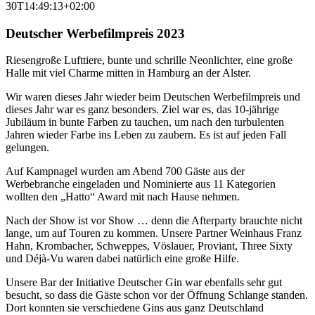
30T14:49:13+02:00
Deutscher Werbefilmpreis 2023
R
iesengroße Lufttiere, bunte und schrille Neonlichter, eine große
Halle mit viel Charme mitten in Hamburg an der Alster.
Wir waren dieses Jahr wieder beim Deutschen Werbefilmpreis und
dieses Jahr war es ganz besonders. Ziel war es, das 10-jährige
Jubiläum in bunte Farben zu tauchen, um nach den turbulenten
Jahren wieder Farbe ins Leben zu zaubern. Es ist auf jeden Fall
gelungen.
Auf Kampnagel wurden am Abend 700 Gäste aus der
Werbebranche eingeladen und Nominierte aus 11 Kategorien
wollten den „Hatto“ Award mit nach Hause nehmen.
Nach der Show ist vor Show … denn die Afterparty brauchte nicht
lange, um auf Touren zu kommen. Unsere Partner Weinhaus Franz
Hahn, Krombacher, Schweppes, Vöslauer, Proviant, Three Sixty
und Déjà-Vu waren dabei natürlich eine große Hilfe.
Unsere Bar der Initiative Deutscher Gin war ebenfalls sehr gut
besucht, so dass die Gäste schon vor der Öffnung Schlange standen.
Dort konnten sie verschiedene Gins aus ganz Deutschland