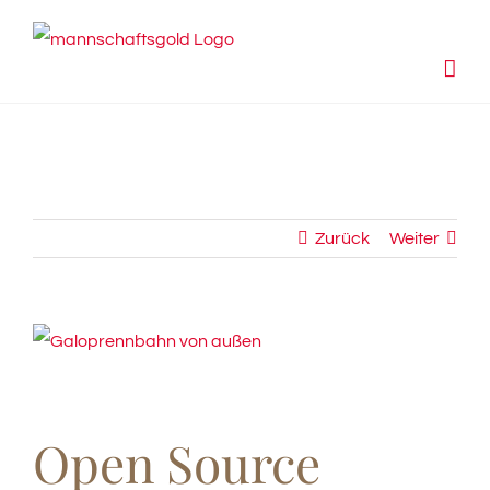
Zum
Inhalt
springen
Zurück
Weiter
View
Larger
Image
Open Source