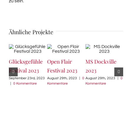
zu sein.
Ähnliche Projekte
Glücksgefühle
Open Flair
MS Dockville
Mil
Festival 2023
Festival 2023
2023
Gal
September 23rd, 2023
August 29th, 2023
|
0
August 29th, 2023
|
0
202
|
0 Kommentare
Kommentare
Kommentare
Augu
Komm