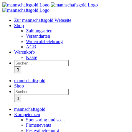
Zum
Inhalt
springen
Zur mannschaftsgold Webseite
Shop
Zahlungsarten
Versandarten
Widerrufsbelehrung
AGB
Warenkorb
Kasse
Suche
nach:
mannschaftsgold
Shop
Suche
nach:
mannschaftsgold
Kompetenzen
Sponsoring und so…
Firmenevents
Festivalbetreuung