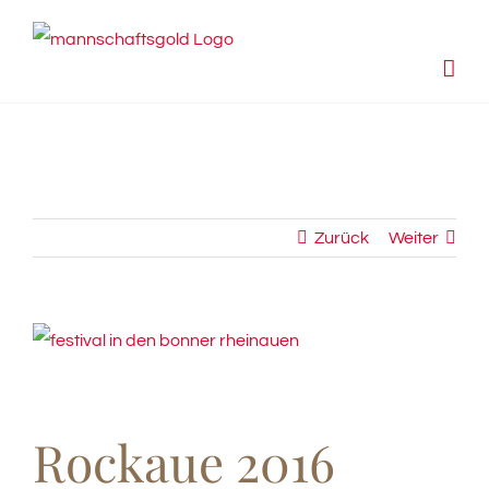
Zum
Inhalt
springen
Zurück
Weiter
View
Larger
Image
Rockaue 2016