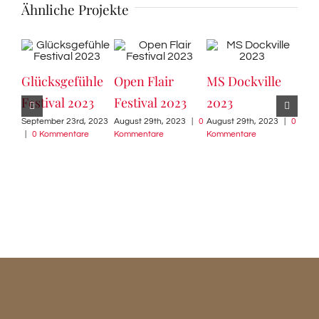
Ähnliche Projekte
Glücksgefühle
Open Flair
MS Dockville
Mil
Festival 2023
Festival 2023
2023
Gal
September 23rd, 2023
August 29th, 2023
|
0
August 29th, 2023
|
0
202
|
0 Kommentare
Kommentare
Kommentare
Augu
Komm