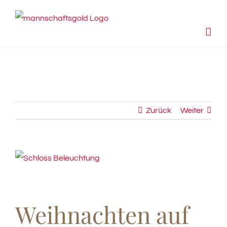
Zum
Inhalt
springen
Zurück
Weiter
View
Larger
Image
Weihnachten auf