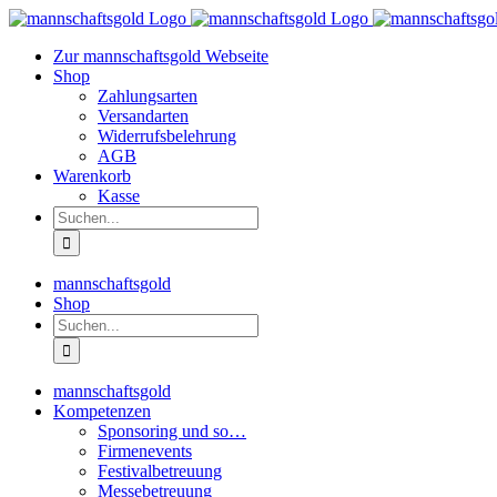
Zum
Inhalt
Zur mannschaftsgold Webseite
springen
Shop
Zahlungsarten
Versandarten
Widerrufsbelehrung
AGB
Warenkorb
Kasse
Suche
nach:
mannschaftsgold
Shop
Suche
nach:
mannschaftsgold
Kompetenzen
Sponsoring und so…
Firmenevents
Festivalbetreuung
Messebetreuung