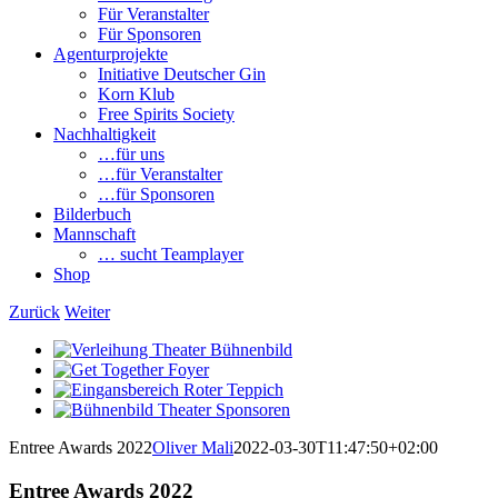
Für Veranstalter
Für Sponsoren
Agenturprojekte
Initiative Deutscher Gin
Korn Klub
Free Spirits Society
Nachhaltigkeit
…für uns
…für Veranstalter
…für Sponsoren
Bilderbuch
Mannschaft
… sucht Teamplayer
Shop
Zurück
Weiter
View
Larger
View
Image
Larger
View
Image
Larger
View
Image
Larger
Entree Awards 2022
Oliver Mali
2022-03-30T11:47:50+02:00
Image
Entree Awards 2022