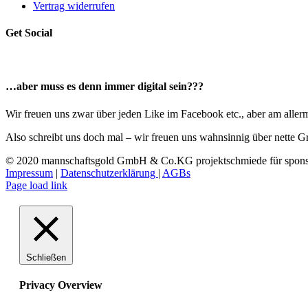
Vertrag widerrufen
Get Social
…aber muss es denn immer digital sein???
Wir freuen uns zwar über jeden Like im Facebook etc., aber am allerme
Also schreibt uns doch mal – wir freuen uns wahnsinnig über nette G
© 2020 mannschaftsgold GmbH & Co.KG projektschmiede für sponso
Impressum
|
Datenschutzerklärung
|
AGBs
Facebook
Instagram
LinkedIn
E-
Page load link
Mail
Schließen
Privacy Overview