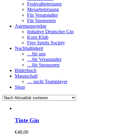
Festivalbetreuung
Messebetreuung
Für Veranstalter
Für Sponsoren
Agenturprojekte
Initiative Deutscher Gin
Korn Klub
Free Spirits Society
Nachhaltigkeit
…für uns
…für Veranstalter
…für Sponsoren
Bilderbuch
Mannschaft
… sucht Teamplayer
Shop
Tinte Gin
€
48,00