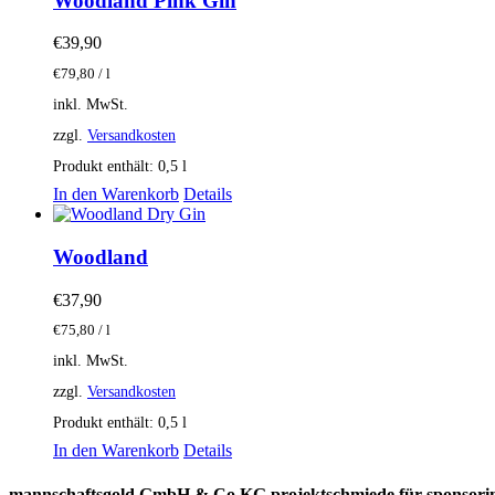
Woodland Pink Gin
€
39,90
€
79,80
/
l
inkl. MwSt.
zzgl.
Versandkosten
Produkt enthält: 0,5
l
In den Warenkorb
Details
Woodland
€
37,90
€
75,80
/
l
inkl. MwSt.
zzgl.
Versandkosten
Produkt enthält: 0,5
l
In den Warenkorb
Details
mannschaftsgold GmbH & Co KG projektschmiede für sponsori