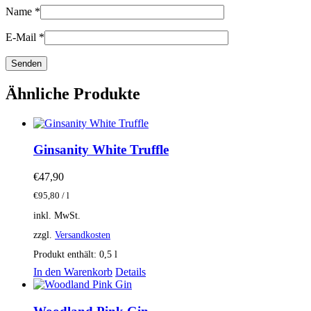
Name
*
E-Mail
*
Ähnliche Produkte
Ginsanity White Truffle
€
47,90
€
95,80
/
l
inkl. MwSt.
zzgl.
Versandkosten
Produkt enthält: 0,5
l
In den Warenkorb
Details