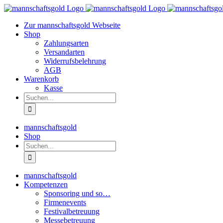
Zum
Inhalt
Zur mannschaftsgold Webseite
springen
Shop
Zahlungsarten
Versandarten
Widerrufsbelehrung
AGB
Warenkorb
Kasse
Suche
nach:
mannschaftsgold
Shop
Suche
nach:
mannschaftsgold
Kompetenzen
Sponsoring und so…
Firmenevents
Festivalbetreuung
Messebetreuung