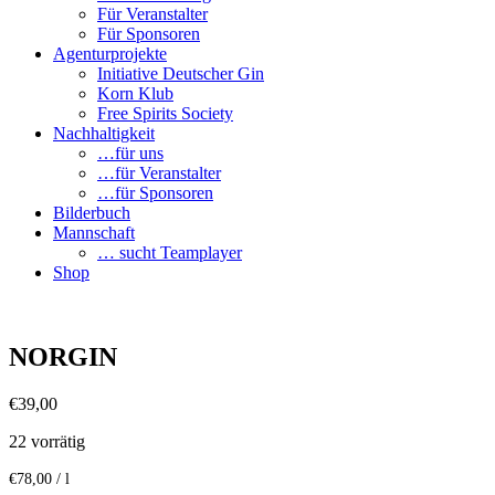
Für Veranstalter
Für Sponsoren
Agenturprojekte
Initiative Deutscher Gin
Korn Klub
Free Spirits Society
Nachhaltigkeit
…für uns
…für Veranstalter
…für Sponsoren
Bilderbuch
Mannschaft
… sucht Teamplayer
Shop
NORGIN
€
39,00
22 vorrätig
€
78,00
/
l