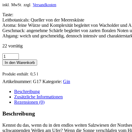
inkl. MwSt.
zzgl.
Versandkosten
Taste:
Leitbotanicals: Queller von der Meeresküste
Aroma: feine Würze und Komplexität begleitet von Wacholder und A
Geschmack: angenehme Schärfe begleitet von zarten floralen Noten u
Abgang: weich und geschmeidig, dennoch intensiv und charakterstar
22 vorrätig
NORGIN
Menge
In den Warenkorb
Produkt enthält: 0,5
l
Artikelnummer:
G17
Kategorie:
Gin
Beschreibung
Zusätzliche Informationen
Rezensionen (0)
Beschreibung
Kennst du das, wenn du in den endlos weiten Salzwiesen der Nordseekü
schwappenden Wellen am Ufer? Wenn die Sonne verschlafen vom Himm