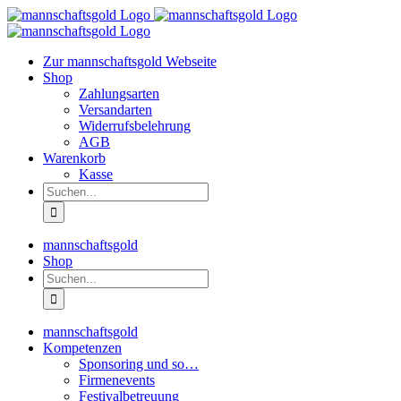
Zum
Inhalt
springen
Zur mannschaftsgold Webseite
Shop
Zahlungsarten
Versandarten
Widerrufsbelehrung
AGB
Warenkorb
Kasse
Suche
nach:
mannschaftsgold
Shop
Suche
nach:
mannschaftsgold
Kompetenzen
Sponsoring und so…
Firmenevents
Festivalbetreuung