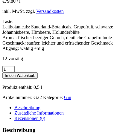
€
79,80
/
l
inkl. MwSt.
zzgl.
Versandkosten
Taste:
Leitbotanicals: Sauerland-Botanicals, Grapefruit, schwarze
Johannisbeere, Himbeere, Holunderblüte
Aroma: frischer beeriger Geruch, deutliche Grapefruitnote
Geschmack: sanfter, leichter und erfrischender Geschmack
Abgang: waldig-erdig
12 vorrätig
Woodland
Pink
In den Warenkorb
Gin
Menge
Produkt enthält: 0,5
l
Artikelnummer:
G22
Kategorie:
Gin
Beschreibung
Zusätzliche Informationen
Rezensionen (0)
Beschreibung