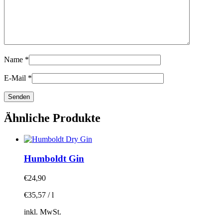
Name
*
E-Mail
*
Ähnliche Produkte
Humboldt Gin
€
24,90
€
35,57
/
l
inkl. MwSt.