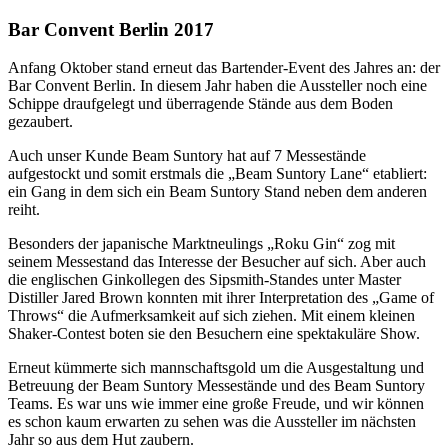
Bar Convent Berlin 2017
A
nfang Oktober stand erneut das Bartender-Event des Jahres an: der
Bar Convent Berlin. In diesem Jahr haben die Aussteller noch eine
Schippe draufgelegt und überragende Stände aus dem Boden
gezaubert.
Auch unser Kunde Beam Suntory hat auf 7 Messestände
aufgestockt und somit erstmals die „Beam Suntory Lane“ etabliert:
ein Gang in dem sich ein Beam Suntory Stand neben dem anderen
reiht.
Besonders der japanische Marktneulings „Roku Gin“ zog mit
seinem Messestand das Interesse der Besucher auf sich. Aber auch
die englischen Ginkollegen des Sipsmith-Standes unter Master
Distiller Jared Brown konnten mit ihrer Interpretation des „Game of
Throws“ die Aufmerksamkeit auf sich ziehen. Mit einem kleinen
Shaker-Contest boten sie den Besuchern eine spektakuläre Show.
Erneut kümmerte sich mannschaftsgold um die Ausgestaltung und
Betreuung der Beam Suntory Messestände und des Beam Suntory
Teams. Es war uns wie immer eine große Freude, und wir können
es schon kaum erwarten zu sehen was die Aussteller im nächsten
Jahr so aus dem Hut zaubern.