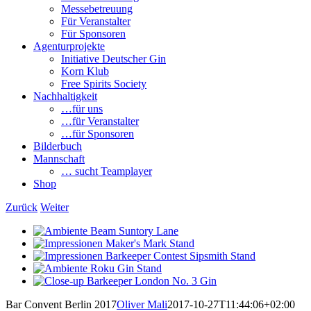
Messebetreuung
Für Veranstalter
Für Sponsoren
Agenturprojekte
Initiative Deutscher Gin
Korn Klub
Free Spirits Society
Nachhaltigkeit
…für uns
…für Veranstalter
…für Sponsoren
Bilderbuch
Mannschaft
… sucht Teamplayer
Shop
Zurück
Weiter
View
Larger
View
Image
Larger
View
Image
Larger
View
Image
Larger
View
Image
Larger
Bar Convent Berlin 2017
Oliver Mali
2017-10-27T11:44:06+02:00
Image