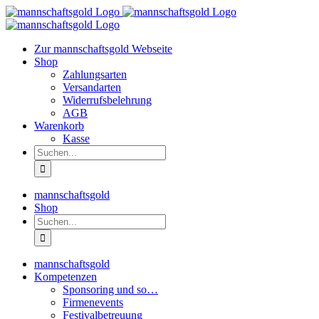
Zum
Inhalt
springen
Zur mannschaftsgold Webseite
Shop
Zahlungsarten
Versandarten
Widerrufsbelehrung
AGB
Warenkorb
Kasse
Suche
nach:
mannschaftsgold
Shop
Suche
nach:
mannschaftsgold
Kompetenzen
Sponsoring und so…
Firmenevents
Festivalbetreuung