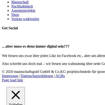
Mannschaft
Nachhaltigkeit
Agenturprojekte
Shop
Vertrag widerrufen
Get Social
…aber muss es denn immer digital sein???
Wir freuen uns zwar über jeden Like im Facebook etc., aber am allerme
Also schreibt uns doch mal – wir freuen uns wahnsinnig über nette G
© 2020 mannschaftsgold GmbH & Co.KG projektschmiede für sponso
Impressum
|
Datenschutzerklärung
|
AGBs
Facebook
Instagram
LinkedIn
E-
Page load link
Mail
Schließen