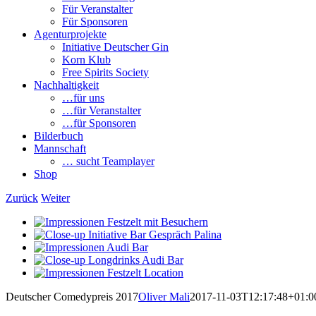
Für Veranstalter
Für Sponsoren
Agenturprojekte
Initiative Deutscher Gin
Korn Klub
Free Spirits Society
Nachhaltigkeit
…für uns
…für Veranstalter
…für Sponsoren
Bilderbuch
Mannschaft
… sucht Teamplayer
Shop
Zurück
Weiter
View
Larger
View
Image
Larger
View
Image
Larger
View
Image
Larger
View
Image
Larger
Deutscher Comedypreis 2017
Oliver Mali
2017-11-03T12:17:48+01:0
Image