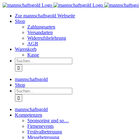
Zum
Inhalt
Zur mannschaftsgold Webseite
springen
Shop
Zahlungsarten
Versandarten
Widerrufsbelehrung
AGB
Warenkorb
Kasse
Suche
nach:
mannschaftsgold
Shop
Suche
nach:
mannschaftsgold
Kompetenzen
Sponsoring und so…
Firmenevents
Festivalbetreuung
Messebetreuung