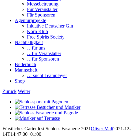
Messebetreuung
Für Veranstalter
Für Sponsoren
Agenturprojekte
Initiative Deutscher Gin
Korn Klub
Free Spirits Society
Nachhaltigkeit
…für uns
…für Veranstalter
…für Sponsoren
Bilderbuch
Mannschaft
… sucht Teamplayer
Shop
Zurück
Weiter
View
Larger
View
Image
Larger
View
Image
Larger
View
Image
Larger
Fürstliches Gartenfest Schloss Fasanerie 2021
Oliver Mali
2021-12-
Image
14T14:47:00+01:00