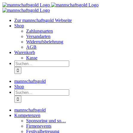
Zum
Inhalt
springen
Zur mannschaftsgold Webseite
Shop
Zahlungsarten
Versandarten
Widerrufsbelehrung
AGB
Warenkorb
Kasse
Suche
nach:
mannschaftsgold
Shop
Suche
nach:
mannschaftsgold
Kompetenzen
Sponsoring und so…
Firmenevents
Festivalbetreuung