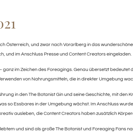
021
 nach Österreich, und zwar nach Vorarlberg in das wunderschön
h, und im Anschluss Presse und Content Creators eingeladen.
ganz im Zeichen des Foreagings. Genau übersetzt bedeutet de
d Verwenden von Nahrungsmitteln, die in direkter Umgebung w
führung in den The Botanist Gin und seine Geschichte, mit den K
was so Essbares in der Umgebung wächst. Im Anschluss wurd
reativ ausleben, die Content Creators haben zusätzlich Körperö
ebtem und sind als große The Botanist und Foreaging Fans n