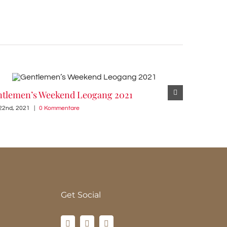
tlemen’s Weekend Leogang 2021
Pop Up St
 22nd, 2021
|
0 Kommentare
Dezember 21st
Get Social