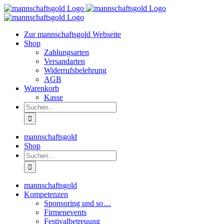
Zum
Inhalt
springen
Zur mannschaftsgold Webseite
Shop
Zahlungsarten
Versandarten
Widerrufsbelehrung
AGB
Warenkorb
Kasse
Suche
nach:
mannschaftsgold
Shop
Suche
nach:
mannschaftsgold
Kompetenzen
Sponsoring und so…
Firmenevents
Festivalbetreuung