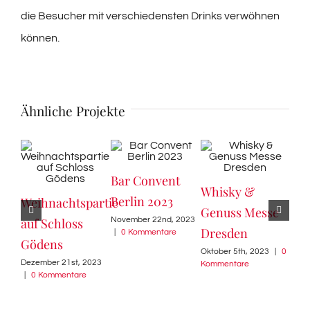
die Besucher mit verschiedensten Drinks verwöhnen
können.
Ähnliche Projekte
Bar Convent
Whi
Whisky &
Berlin 2023
202
Weihnachtspartie
Genuss Messe
November 22nd, 2023
Okto
auf Schloss
Dresden
|
0 Kommentare
Komm
Gödens
Oktober 5th, 2023
|
0
Dezember 21st, 2023
Kommentare
|
0 Kommentare