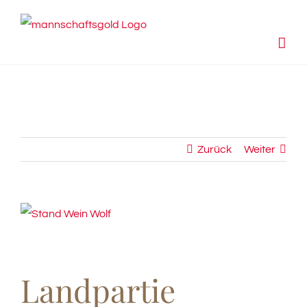
Zum
Inhalt
springen
Zurück
Weiter
View
Larger
Image
Landpartie