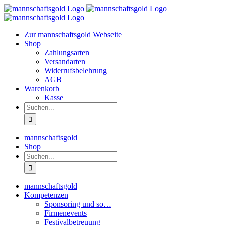
Zum
Inhalt
springen
Zur mannschaftsgold Webseite
Shop
Zahlungsarten
Versandarten
Widerrufsbelehrung
AGB
Warenkorb
Kasse
Suche
nach:
mannschaftsgold
Shop
Suche
nach:
mannschaftsgold
Kompetenzen
Sponsoring und so…
Firmenevents
Festivalbetreuung