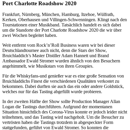
Port Charlotte Roadshow 2020
F
rankfurt, Nürnberg, München, Hamburg, Itzehoe, Wülfrath,
Kerken, Oberhausen und Villingen-Schwenningen. Klingt nach den
Tourstationen einer Musikband. Tatsächlich handelt es sich dabei
um die Standorte der Port Charlotte Roadshow 2020 die wir über
zwei Wochen begleitet haben.
Weit entfernt vom Rock’n’Roll Business waren wir bei dieser
Deutschlandtournee auch nicht, denn die Stars der Show,
Bruichladdich’s Master Distiller Adam Hannett und Brand
Ambassador Ewald Stromer wurden ähnlich von den Besuchern
angehimmelt, wie Musikstars von ihren Groupies.
Für die Whiskyfans-und genießer war es eine große Sensation von
Bruichladdichs Finest die verschiedenen Qualitäten verkostet zu
bekommen. Dabei durften sie auch das ein oder andere Goldstück,
welches nur für das Tasting abgefüllt wurde probieren.
In der zweiten Häflte der Show sollte Production Manager Allan
Logan die Tastings durchführen. Aufgrund der momentanen
Situation hinsichtlich des Corona-Virus konnte er jedoch leider nicht
teilnehmen, und das Tasting wird nachgeholt. Um die Besucher zu
vertrösten haben die Tastings trotzdem in abgespeckter Form
stattgefunden, geführt von Ewald Stromer. So konnten die