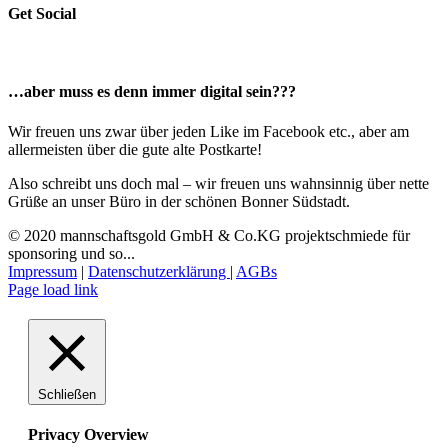
Get Social
…aber muss es denn immer digital sein???
Wir freuen uns zwar über jeden Like im Facebook etc., aber am
allermeisten über die gute alte Postkarte!
Also schreibt uns doch mal – wir freuen uns wahnsinnig über nette
Grüße an unser Büro in der schönen Bonner Südstadt.
© 2020 mannschaftsgold GmbH & Co.KG projektschmiede für
sponsoring und so...
Impressum
|
Datenschutzerklärung
|
AGBs
Facebook
Instagram
LinkedIn
E-
Page load link
Mail
Schließen
Privacy Overview