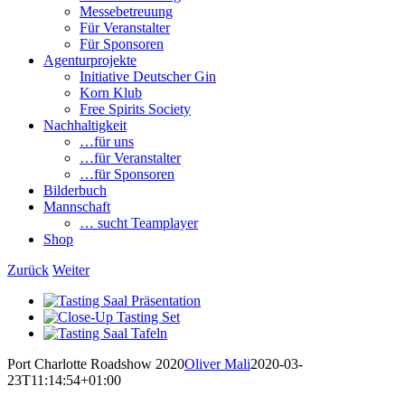
Messebetreuung
Für Veranstalter
Für Sponsoren
Agenturprojekte
Initiative Deutscher Gin
Korn Klub
Free Spirits Society
Nachhaltigkeit
…für uns
…für Veranstalter
…für Sponsoren
Bilderbuch
Mannschaft
… sucht Teamplayer
Shop
Zurück
Weiter
View
Larger
View
Image
Larger
View
Image
Larger
Port Charlotte Roadshow 2020
Oliver Mali
2020-03-
Image
23T11:14:54+01:00