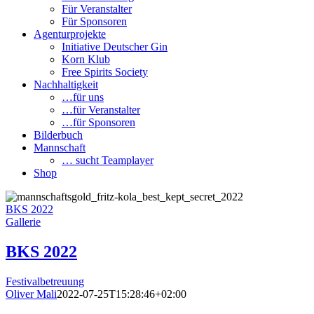
Für Veranstalter
Für Sponsoren
Agenturprojekte
Initiative Deutscher Gin
Korn Klub
Free Spirits Society
Nachhaltigkeit
…für uns
…für Veranstalter
…für Sponsoren
Bilderbuch
Mannschaft
… sucht Teamplayer
Shop
BKS 2022
Gallerie
BKS 2022
Festivalbetreuung
Oliver Mali
2022-07-25T15:28:46+02:00