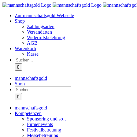
Zum
Inhalt
Zur mannschaftsgold Webseite
springen
Shop
Zahlungsarten
Versandarten
Widerrufsbelehrung
AGB
Warenkorb
Kasse
Suche
nach:
mannschaftsgold
Shop
Suche
nach:
mannschaftsgold
Kompetenzen
Sponsoring und so…
Firmenevents
Festivalbetreuung
Messebetreuung