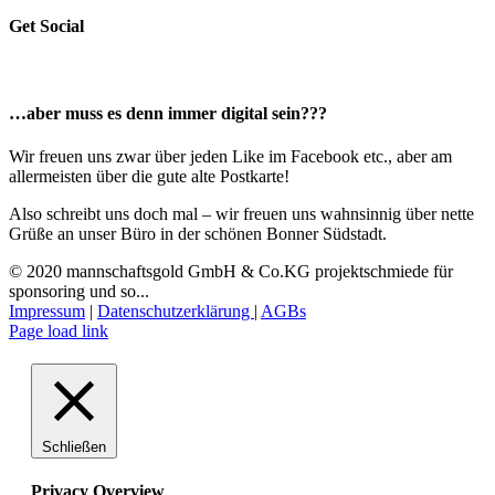
Get Social
…aber muss es denn immer digital sein???
Wir freuen uns zwar über jeden Like im Facebook etc., aber am
allermeisten über die gute alte Postkarte!
Also schreibt uns doch mal – wir freuen uns wahnsinnig über nette
Grüße an unser Büro in der schönen Bonner Südstadt.
© 2020 mannschaftsgold GmbH & Co.KG projektschmiede für
sponsoring und so...
Impressum
|
Datenschutzerklärung
|
AGBs
Facebook
Instagram
LinkedIn
E-
Page load link
Mail
Schließen
Privacy Overview