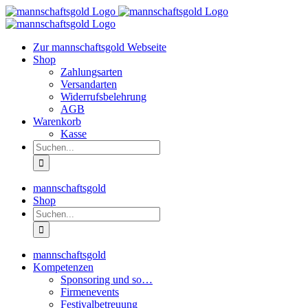
Zum
Inhalt
springen
Zur mannschaftsgold Webseite
Shop
Zahlungsarten
Versandarten
Widerrufsbelehrung
AGB
Warenkorb
Kasse
Suche
nach:
mannschaftsgold
Shop
Suche
nach:
mannschaftsgold
Kompetenzen
Sponsoring und so…
Firmenevents
Festivalbetreuung