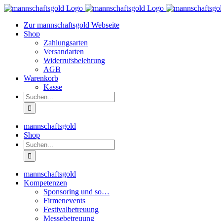
Zum
Inhalt
Zur mannschaftsgold Webseite
springen
Shop
Zahlungsarten
Versandarten
Widerrufsbelehrung
AGB
Warenkorb
Kasse
Suche
nach:
mannschaftsgold
Shop
Suche
nach:
mannschaftsgold
Kompetenzen
Sponsoring und so…
Firmenevents
Festivalbetreuung
Messebetreuung