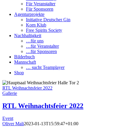
Für Veranstalter
Für Sponsoren
Agenturprojekte
Initiative Deutscher Gin
Korn Klub
Free Spirits Society
Nachhaltigkeit
…für uns
…für Veranstalter
…für Sponsoren
Bilderbuch
Mannschaft
… sucht Teamplayer
Shop
RTL Weihnachtsfeier 2022
Gallerie
RTL Weihnachtsfeier 2022
Event
Oliver Mali
2023-01-13T15:59:47+01:00